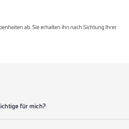
benheiten ab. Sie erhalten ihn nach Sichtung Ihrer
ichtige für mich?
ür Sie. Sie hängt von den Verbrauchsgeräten ab, die in I