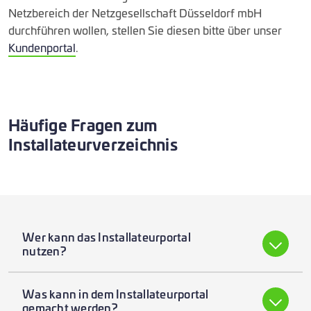
Netzbereich der Netzgesellschaft Düsseldorf mbH
durchführen wollen, stellen Sie diesen bitte über unser
Kundenportal
.
Häufige Fragen zum
Installateurverzeichnis
Wer kann das Installateurportal
nutzen?
Installateure aus Düsseldorf:
Was kann in dem Installateurportal
Alle Elektro-, Strom- sowie Gas- und
gemacht werden?